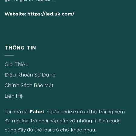
Website:
https://led.uk.com/
THÔNG TIN
Giới Thiệu
Điều Khoản Sử Dụng
Chính Sách Bảo Mật
Liên Hệ
Tại nhà cái
Fabet
, người chơi sẽ có cơ hội trải nghiệm
đủ mọi loại trò chơi hấp dẫn với những tỉ lệ cá cược
cùng đầy đủ thể loại trò chơi khác nhau.