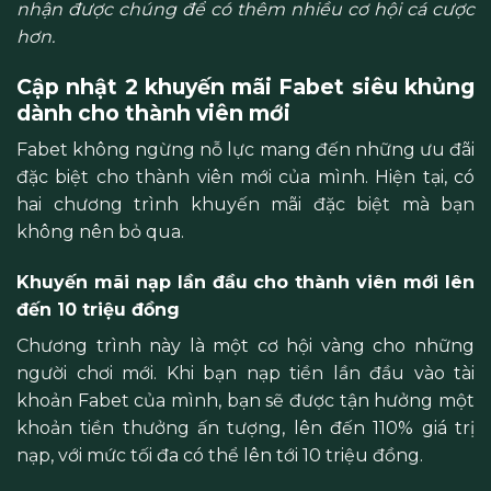
nhận được chúng để có thêm nhiều cơ hội cá cược
hơn.
Cập nhật 2 khuyến mãi Fabet siêu khủng
dành cho thành viên mới
Fabet không ngừng nỗ lực mang đến những ưu đãi
đặc biệt cho thành viên mới của mình. Hiện tại, có
hai chương trình khuyến mãi đặc biệt mà bạn
không nên bỏ qua.
Khuyến mãi nạp lần đầu cho thành viên mới lên
đến 10 triệu đồng
Chương trình này là một cơ hội vàng cho những
người chơi mới. Khi bạn nạp tiền lần đầu vào tài
khoản Fabet của mình, bạn sẽ được tận hưởng một
khoản tiền thưởng ấn tượng, lên đến 110% giá trị
nạp, với mức tối đa có thể lên tới 10 triệu đồng.