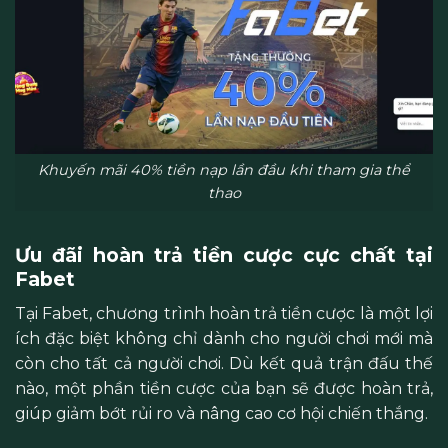
Khuyến mãi 40% tiền nạp lần đầu khi tham gia thể
thao
Ưu đãi hoàn trả tiền cược cực chất tại
Fabet
Tại Fabet, chương trình hoàn trả tiền cược là một lợi
ích đặc biệt không chỉ dành cho người chơi mới mà
còn cho tất cả người chơi. Dù kết quả trận đấu thế
nào, một phần tiền cược của bạn sẽ được hoàn trả,
giúp giảm bớt rủi ro và nâng cao cơ hội chiến thắng.