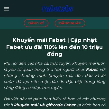
Skip
to
content
ĐĂNG KÝ
ĐĂNG NHẬP
Khuyến mãi Fabet | Cập nhật
Fabet ưu đãi 110% lên đến 10 triệu
đồng
Khi nói đến các nhà cái trực tuyến, khuyến mãi luôn
là yếu tố quan trọng thu hút người chơi.
Fabet
, với
những chương trình khuyến mãi độc đáo và lôi
cuốn, đã tạo nên một dấu ấn đặc biệt trong lòng
cộng đồng cá cược trực tuyến.
Bài viết này sẽ giúp bạn hiểu rõ hơn về các chương
trình
khuyến mãi và giftcode Fabet
và cách bạn có