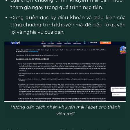
Lựa chọn chương trình khuyến mãi bạn muốn
tham gia ngay trong quá trình nạp tiền.
Đừng quên đọc kỹ điều khoản và điều kiện của
từng chương trình khuyến mãi để hiểu rõ quyền
lợi và nghĩa vụ của bạn.
Hướng dẫn cách nhận khuyến mãi Fabet cho thành
viên mới