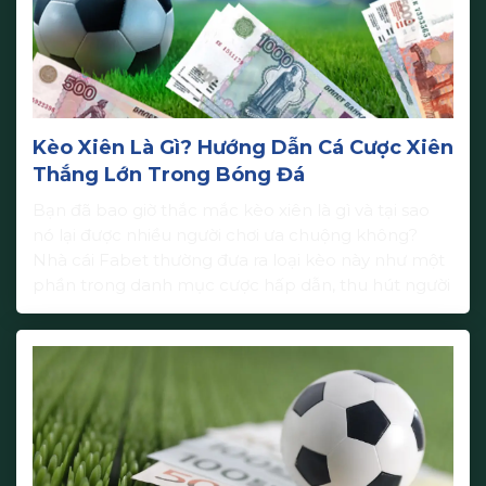
Kèo Xiên Là Gì? Hướng Dẫn Cá Cược Xiên
Thắng Lớn Trong Bóng Đá
Bạn đã bao giờ thắc mắc kèo xiên là gì và tại sao
nó lại được nhiều người chơi ưa chuộng không?
Nhà cái Fabet thường đưa ra loại kèo này như một
phần trong danh mục cược hấp dẫn, thu hút người
chơi bằng cơ hội chiến thắng cao hơn. Tìm hiểu
thêm về […]