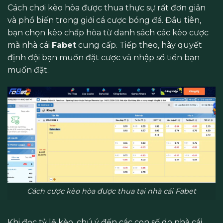
Cách chơi kèo hòa được thua thực sự rất đơn giản
và phổ biến trong giới cá cược bóng đá. Đầu tiên,
bạn chọn kèo chấp hòa từ danh sách các kèo cược
mà nhà cái
Fabet
cung cấp. Tiếp theo, hãy quyết
định đội bạn muốn đặt cược và nhập số tiền bạn
muốn đặt.
Cách cược kèo hòa được thua tại nhà cái Fabet
Khi đọc tỷ lệ kèo, chú ý đến các con số do nhà cái