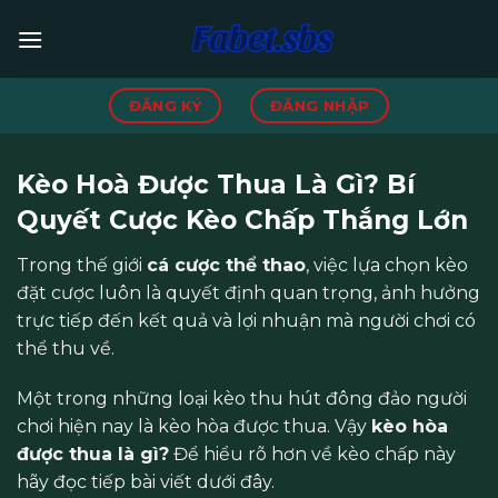
Skip
to
content
ĐĂNG KÝ
ĐĂNG NHẬP
Kèo Hoà Được Thua Là Gì? Bí
Quyết Cược Kèo Chấp Thắng Lớn
Trong thế giới
cá cược thể thao
, việc lựa chọn kèo
đặt cược luôn là quyết định quan trọng, ảnh hưởng
trực tiếp đến kết quả và lợi nhuận mà người chơi có
thể thu về.
Một trong những loại kèo thu hút đông đảo người
chơi hiện nay là kèo hòa được thua. Vậy
kèo hòa
được thua là gì?
Để hiểu rõ hơn về kèo chấp này
hãy đọc tiếp bài viết dưới đây.