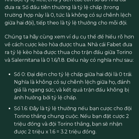
đưa ra: Số đầu tiên thường là tỷ lệ chấp (trong
trường hợp này là 0, tức là không có sự chênh lệch
giữa hai đội), tiếp theo là tỷ lệ thưởng cho mỗi đội.
Chúng ta hãy cùng xem ví dụ cụ thể để hiểu rõ hơn
về cách cược kèo hòa được thua. Nhà cái Fabet đưa
ra tỷ lệ kèo hòa được thua cho trận đấu giữa Torino
và Salernitana là 0 1.6/1.8. Điều này có nghĩa như sau:
Số 0: Đại diện cho tỷ lệ chấp giữa hai đội là 0 trái.
Nghĩa là không có sự chênh lệch giữa họ, đánh
giá là ngang sức, và kết quả trận đấu không bị
ảnh hưởng bởi tỷ lệ chấp.
Số 1.6: Đây là tỷ lệ thưởng nếu bạn cược cho đội
Torino thắng chung cuộc. Nếu bạn đặt cược 2
triệu đồng và đội Torino thắng, bạn sẽ nhận
được 2 triệu x 1.6 = 3.2 triệu đồng.