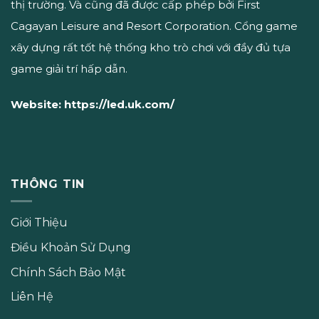
thị trường. Và cũng đã được cấp phép bởi First
Cagayan Leisure and Resort Corporation. Cổng game
xây dựng rất tốt hệ thống kho trò chơi với đầy đủ tựa
game giải trí hấp dẫn.
Website:
https://led.uk.com/
THÔNG TIN
Giới Thiệu
Điều Khoản Sử Dụng
Chính Sách Bảo Mật
Liên Hệ