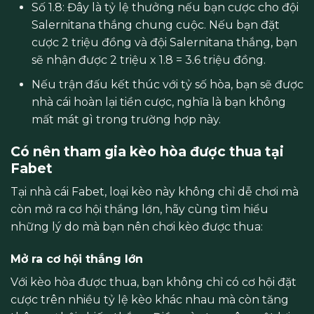
Số 1.8: Đây là tỷ lệ thưởng nếu bạn cược cho đội
Salernitana thắng chung cuộc. Nếu bạn đặt
cược 2 triệu đồng và đội Salernitana thắng, bạn
sẽ nhận được 2 triệu x 1.8 = 3.6 triệu đồng.
Nếu trận đấu kết thúc với tỷ số hòa, bạn sẽ được
nhà cái hoàn lại tiền cược, nghĩa là bạn không
mất mát gì trong trường hợp này.
Có nên tham gia kèo hòa được thua tại
Fabet
Tại nhà cái Fabet, loại kèo này không chỉ dễ chơi mà
còn mở ra cơ hội thắng lớn, hãy cùng tìm hiểu
những lý do mà bạn nên chơi kèo được thua:
Mở ra cơ hội thắng lớn
Với kèo hòa được thua, bạn không chỉ có cơ hội đặt
cược trên nhiều tỷ lệ kèo khác nhau mà còn tăng