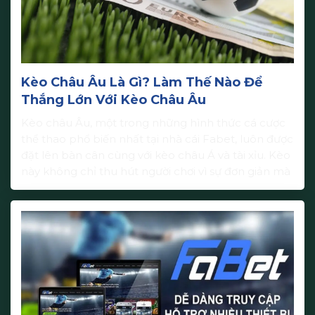
Kèo Châu Âu Là Gì? Làm Thế Nào Để
Thắng Lớn Với Kèo Châu Âu
Kèo châu Âu, một trong những hình thức cá cược
thể thao phổ biến nhất tại nhà cái Fabet, luôn được
đặt lên bàn cân cùng với kèo châu Á và tài xỉu. Kèo
này không chỉ thu hút người chơi vì sự đơn giản mà
còn bởi tính hấp dẫn trong cách cá cược. […]