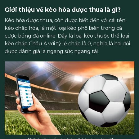
Giới thiệu về kèo hòa được thua là gì?
Kèo hòa được thua, còn được biết đến với cái tên
kèo chấp hòa, là một loại kèo phổ biến trong cá
cược bóng đá online. Đây là loại kèo thuộc thể loại
kèo chấp Châu Á với tỷ lệ chấp là 0, nghĩa là hai đội
được đánh giá là ngang sức ngang tài.