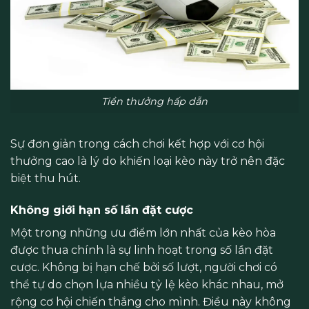
Tiền thưởng hấp dẫn
Sự đơn giản trong cách chơi kết hợp với cơ hội
thưởng cao là lý do khiến loại kèo này trở nên đặc
biệt thu hút.
Không giới hạn số lần đặt cược
Một trong những ưu điểm lớn nhất của kèo hòa
được thua chính là sự linh hoạt trong số lần đặt
cược. Không bị hạn chế bởi số lượt, người chơi có
thể tự do chọn lựa nhiều tỷ lệ kèo khác nhau, mở
rộng cơ hội chiến thắng cho mình. Điều này không