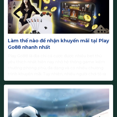
Làm thế nào để nhận khuyến mãi tại Play
Go88 nhanh nhất
Play Go88 là địa chỉ cá cược được nhiều bet thủ
yêu thích nhất hiện nay nhờ hệ thống game kiếm
thưởng phong phú, đa dạng và có nhiều chương
trình khuyến mãi. Tuy nhiên, nhiều người chơi tỏ ra
thắc mắc làm thế nào để nhận khuyến mãi tại Play
Go88? Tìm hiểu ngay […]