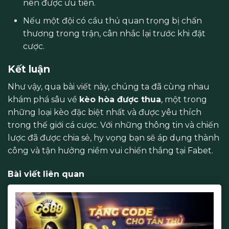
nên được ưu tiên.
Nếu một đội có cầu thủ quan trọng bị chấn
thương trong trận, cân nhắc lại trước khi đặt
cược.
Kết luận
Như vậy, qua bài viết này, chúng ta đã cùng nhau
khám phá sâu về
kèo hòa được thua
, một trong
những loại kèo đặc biệt nhất và được yêu thích
trong thế giới cá cược. Với những thông tin và chiến
lược đã được chia sẻ, hy vọng bạn sẽ áp dụng thành
công và tận hưởng niềm vui chiến thắng tại Fabet.
Bài viết liên quan